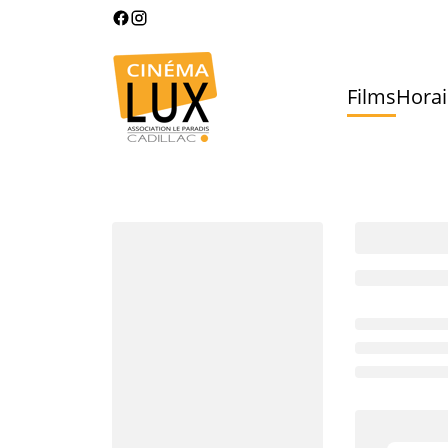
Films
Horai