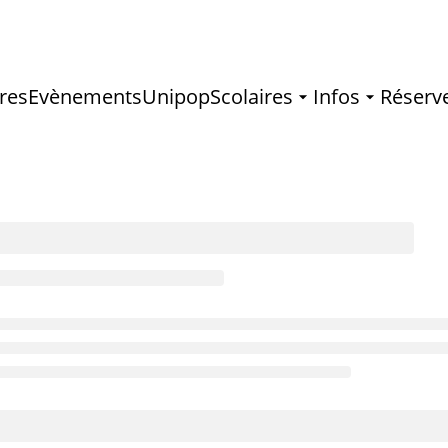
res
Evènements
Unipop
Scolaires
Infos
Réserv